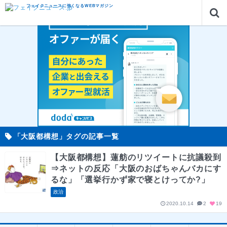
フェイクニュースに強くなるWEBマガジン
「大阪都構想」タグの記事一覧
【大阪都構想】蓮舫のリツイートに抗議殺到
⇒ネットの反応「大阪のおばちゃんバカにす
るな」「選挙行かず家で寝とけってか?」
政治
2020.10.14
2
19