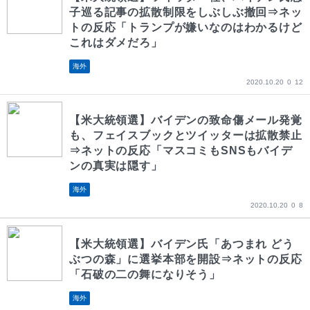
子巡る記事の拡散制限をしぶしぶ撤回⇒ネッ
トの反応「トランプが嫌いなのはわかるけど
これはダメだろ」
海外
2020.10.20
0
12
【米大統領選】バイデンの致命傷メール発覚
も、フェイスブックとツイッターは拡散禁止
⇒ネットの反応「マスコミもSNSもバイデ
ンの真実は隠す」
海外
2020.10.20
0
8
【米大統領選】バイデン氏「あつまれ どう
ぶつの森」に選挙本部を開設⇒ネットの反応
「石破の二の舞になりそう」
海外