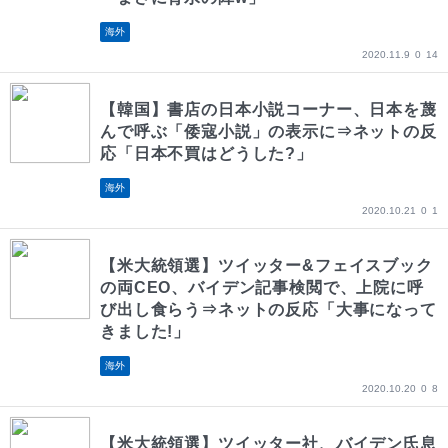
海外
2020.11.9
0
14
【韓国】書店の日本小説コーナー、日本を蔑
んで呼ぶ「倭寇小説」の表示に⇒ネットの反
応「日本不買はどうした?」
海外
2020.10.21
0
1
【米大統領選】ツイッター&フェイスブック
の両CEO、バイデン記事検閲で、上院に呼
び出し食らう⇒ネットの反応「大事になって
きました!」
海外
2020.10.20
0
8
【米大統領選】ツイッター社、バイデン氏息