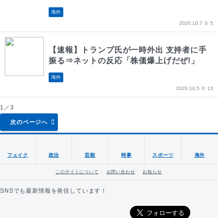
海外
2020.10.7
0
5
【速報】トランプ氏が一時外出 支持者に手
振る⇒ネットの反応「株価爆上げだぜ!」
海外
2020.10.5
0
13
1／3
次のページへ
フェイク
政治
芸能
時事
スポーツ
海外
このサイトについて
お問い合わせ
お知らせ
SNSでも最新情報を発信しています！