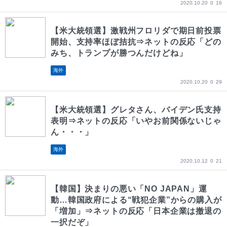
2020.10.20
0
16
【米大統領選】激戦州フロリダで期日前投票
開始、支持率ほぼ拮抗⇒ネットの反応「どの
みち、トランプが勝つんだけどね」
海外
2020.10.20
0
29
【米大統領選】グレタさん、バイデン氏支持
表明⇒ネットの反応「いやお前関係ないじゃ
ん・・・」
海外
2020.10.12
0
21
【韓国】決まりの悪い「NO JAPAN」運
動…韓国政府による“戦犯企業”からの購入が
「増加」⇒ネットの反応「日本企業は撤退の
一択だぞ」