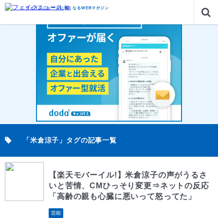
フェイクニュースに強くなるWEBマガジン
「米倉涼子」タグの記事一覧
【楽天モバーイル!】米倉涼子の声がうるさ
いと苦情、CMひっそり変更⇒ネットの反応
「高齢の親も心臓に悪いって怒ってた」
芸能