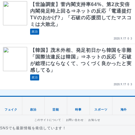
【世論調査】菅内閣支持率64%、第2次安倍
内閣発足時上回る⇒ネットの反応「電通提灯
TVのおかげ?」「石破の応援団してたマスコ
ミは大敗北」
政治
2020.9.17
0
3
【韓国】茂木外相、発足初日から韓国を非難
「国際法違反は韓国」⇒ネットの反応「石破
が総理にならなくて、つくづく良かったと実
感してる」
政治
2020.9.17
0
3
フェイク
政治
芸能
時事
スポーツ
海外
このサイトについて
お問い合わせ
お知らせ
SNSでも最新情報を発信しています！