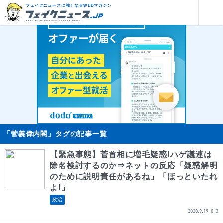
フェイクニュースに強くなるWEBマガジン
「菅義偉内閣」タグの記事一覧
【緊急事態】菅首相に増毛疑惑!ハゲ議連は
除名検討するのか⇒ネットの反応「疑惑解明
のために説明責任があるね」「ほっといたれ
よ!」
政治
2020.9.19
0
3