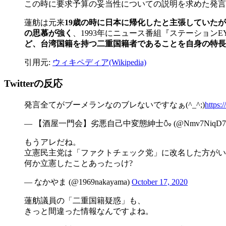
この時に要求予算の妥当性についての説明を求めた発言
蓮舫は元来
19歳の時に日本に帰化したと主張していた
の思慕が強く
、1993年にニュース番組『ステーション
ど、台湾国籍を持つ二重国籍者であることを自身の特長
引用元:
ウィキペディア(Wikipedia)
Twitterの反応
発言全てがブーメランなのブレないですなぁ(^_^;)
https:
— 【酒屋一門会】劣悪自己中変態紳士🍶 (@Nmv7NiqD7zn
もうアレだね。
立憲民主党は「ファクトチェック党」に改名した方がい
何か立憲したことあったっけ?
— なかやま (@1969nakayama)
October 17, 2020
蓮舫議員の「二重国籍疑惑」も、
きっと間違った情報なんですよね。