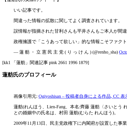
いい記事です。
間違った情報の拡散に関してよく調査されています。
誤情報が指摘された甘利さんも平井さんもご本人が間違
政権擁護で「こうあって欲しい」的な情報こそファク
— 蓮 舫 ・ 立 憲 民 主 党 ( り っ け ん ) (@renho_sha)
Octo
[kk1 「蓮舫」関連記事 pink 2661 1996 1879]
蓮舫氏のプロフィール
画像引用元:
Ogiyoshisan – 投稿者自身による作品, CC 表示
蓮舫(れんほう、Lien-Fang、本名:齊藤 蓮舫〈さ
との婚姻中の氏名は、村田 蓮舫(むらた れんほう)。
2009年11月13日、民主党政権下に内閣府が設置し