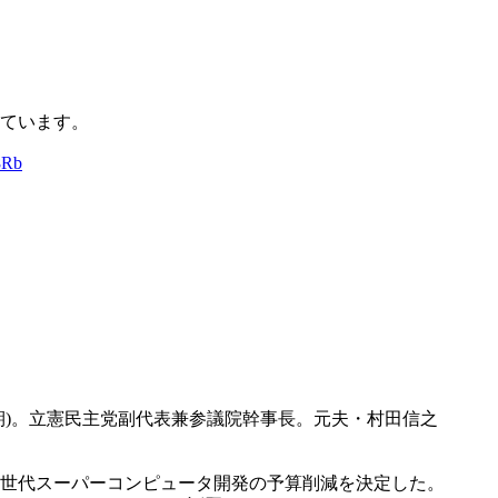
ています。
8Rb
(3期)。立憲民主党副代表兼参議院幹事長。元夫・村田信之
て次世代スーパーコンピュータ開発の予算削減を決定した。