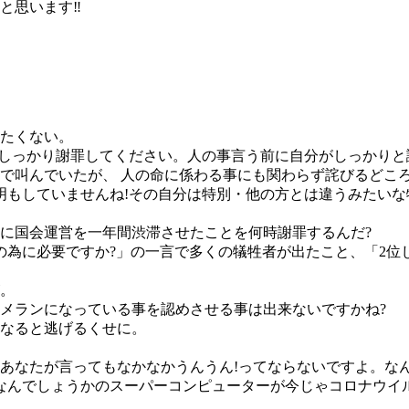
思います‼️
たくない。
はなくしっかり謝罪してください。人の事言う前に自分がしっかり
で叫んでいたが、 人の命に係わる事にも関わらず詫びるどころ
明もしていませんね!その自分は特別・他の方とは違うみたいな
に国会運営を一年間渋滞させたことを何時謝罪するんだ?
度の為に必要ですか?」の一言で多くの犠牲者が出たこと、「2位
。
メランになっている事を認めさせる事は出来ないですかね?
なると逃げるくせに。
あなたが言ってもなかなかうんうん!ってならないですよ。な
なんでしょうかのスーパーコンピューターが今じゃコロナウイ