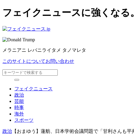
フェイクニュースに強くなる
メラニアニ レバニライタメ タノマレタ
このサイトについて
お問い合わせ
フェイクニュース
政治
芸能
時事
海外
スポーツ
政治
【おまゆう】蓮舫、日本学術会議問題で「甘利さんも平