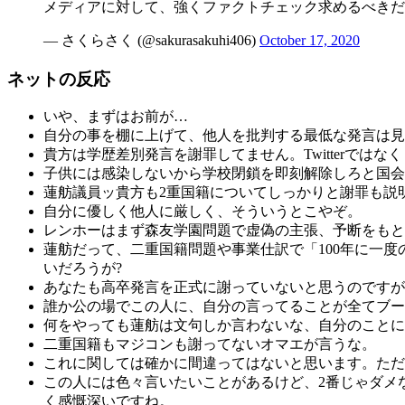
メディアに対して、強くファクトチェック求めるべきだと
— さくらさく (@sakurasakuhi406)
October 17, 2020
ネットの反応
いや、まずはお前が…
自分の事を棚に上げて、他人を批判する最低な発言は見
貴方は学歴差別発言を謝罪してません。Twitterで
子供には感染しないから学校閉鎖を即刻解除しろと国会
蓮舫議員ッ貴方も2重国籍についてしっかりと謝罪も説
自分に優しく他人に厳しく、そういうとこやぞ。
レンホーはまず森友学園問題で虚偽の主張、予断をもと
蓮舫だって、二重国籍問題や事業仕訳で「100年に一
いだろうが?
あなたも高卒発言を正式に謝っていないと思うのですが
誰か公の場でこの人に、自分の言ってることが全てブー
何をやっても蓮舫は文句しか言わないな、自分のことに
二重国籍もマジコンも謝ってないオマエが言うな。
これに関しては確かに間違ってはないと思います。ただ
この人には色々言いたいことがあるけど、2番じゃダメ
く感慨深いですね。