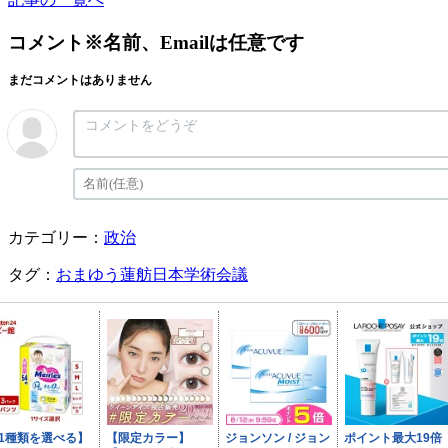
コメント
※名前、Emailは任意です
まだコメントはありません
カテゴリー：
政治
タグ：
おまゆう
蓮舫
日本学術会議