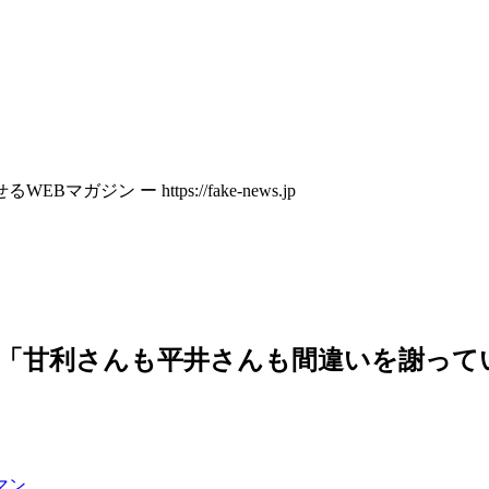
 ー https://fake-news.jp
で「甘利さんも平井さんも間違いを謝って
マン