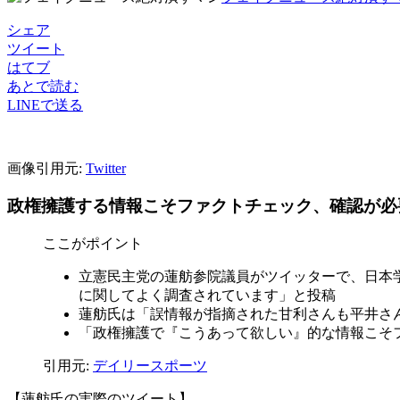
シェア
ツイート
はてブ
あとで読む
LINEで送る
画像引用元:
Twitter
政権擁護する情報こそファクトチェック、確認が必
ここがポイント
立憲民主党の蓮舫参院議員がツイッターで、日本
に関してよく調査されています」と投稿
蓮舫氏は「誤情報が指摘された甘利さんも平井さ
「政権擁護で『こうあって欲しい』的な情報こそ
引用元:
デイリースポーツ
【蓮舫氏の実際のツイート】