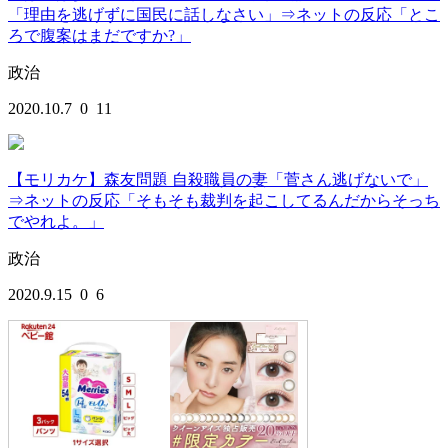
「理由を逃げずに国民に話しなさい」⇒ネットの反応「とこ
ろで腹案はまだですか?」
政治
2020.10.7
0
11
【モリカケ】森友問題 自殺職員の妻「菅さん逃げないで」
⇒ネットの反応「そもそも裁判を起こしてるんだからそっち
でやれよ。」
政治
2020.9.15
0
6