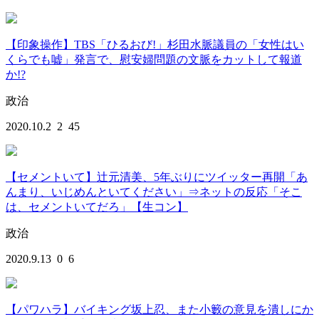
【印象操作】TBS「ひるおび!」杉田水脈議員の「女性はい
くらでも嘘」発言で、慰安婦問題の文脈をカットして報道
か!?
政治
2020.10.2
2
45
【セメントいて】辻元清美、5年ぶりにツイッター再開「あ
んまり、いじめんといてください」⇒ネットの反応「そこ
は、セメントいてだろ」【生コン】
政治
2020.9.13
0
6
【パワハラ】バイキング坂上忍、また小籔の意見を潰しにか