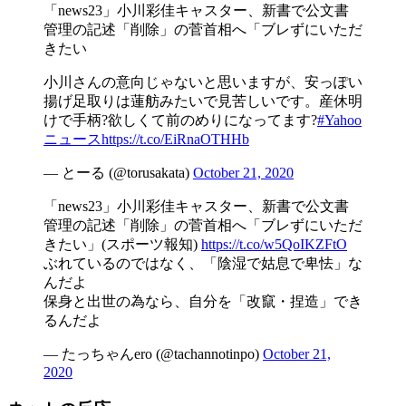
「news23」小川彩佳キャスター、新書で公文書
管理の記述「削除」の菅首相へ「ブレずにいただ
きたい
小川さんの意向じゃないと思いますが、安っぽい
揚げ足取りは蓮舫みたいで見苦しいです。産休明
けで手柄?欲しくて前のめりになってます?
#Yahoo
ニュース
https://t.co/EiRnaOTHHb
— とーる (@torusakata)
October 21, 2020
「news23」小川彩佳キャスター、新書で公文書
管理の記述「削除」の菅首相へ「ブレずにいただ
きたい」(スポーツ報知)
https://t.co/w5QoIKZFtO
ぶれているのではなく、「陰湿で姑息で卑怯」な
んだよ
保身と出世の為なら、自分を「改竄・捏造」でき
るんだよ
— たっちゃんero (@tachannotinpo)
October 21,
2020