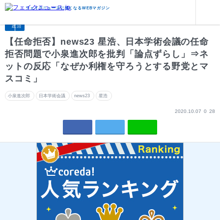
政治
【任命拒否】news23 星浩、日本学術会議の任命拒否問題で小泉進次郎を批判「論点ずらし」⇒ネットの
フェイクニュースに強くなるWEBマガジン
政治
【任命拒否】news23 星浩、日本学術会議の任命
拒否問題で小泉進次郎を批判「論点ずらし」⇒ネ
ットの反応「なぜか利権を守ろうとする野党とマ
スコミ」
小泉進次郎
日本学術会議
news23
星浩
2020.10.07
0
28