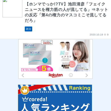
【ホンマでっか!?TV】池田清彦「フェイク
ニュースを権力筋の人が流してる」⇒ネット
の反応「第4の権力のマスコミこそ流してる
だろ」
政治
2020.10.19
0
9