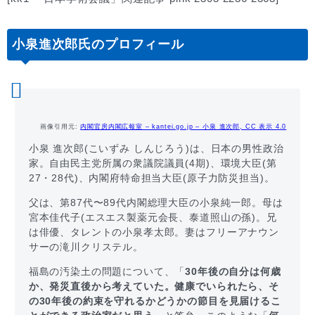
小泉進次郎氏のプロフィール
画像引用元:
内閣官房内閣広報室 – kantei.go.jp – 小泉 進次郎, CC 表示 4.0
小泉 進次郎(こいずみ しんじろう)は、日本の男性政治
家。自由民主党所属の衆議院議員(4期)、環境大臣(第
27・28代)、内閣府特命担当大臣(原子力防災担当)。
父は、第87代〜89代内閣総理大臣の小泉純一郎。母は
宮本佳代子(エスエス製薬元会長、泰道照山の孫)。兄
は俳優、タレントの小泉孝太郎。妻はフリーアナウン
サーの滝川クリステル。
福島の汚染土の問題について、「
30年後の自分は何歳
か、発災直後から考えていた。健康でいられたら、そ
の30年後の約束を守れるかどうかの節目を見届けるこ