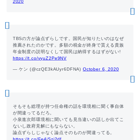
2020
TBSの方が論点ずらしです。国民が知りたいのはなぜ
推薦されたのかです。多額の税金が終身で貰える貴族
年金制度の説明なくして国民は納得するはずがない!
https://t.co/vyuZ2Pe9NV
— ケン (@czQE3kAUyr6DFNA)
October 6, 2020
そもそも総理が持つ任命権の話を環境相に聞く事自体
が間違ってるだろ。
小泉進次郎環境相に聞いても見当違いの話しか出てこ
ないし政府見解にもならない。
論点ずらしじゃなく論点そのものが間違ってる。
https://t.co/Fe4jSzj2df