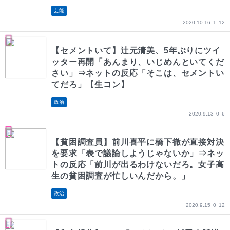
芸能
2020.10.16
1
12
【セメントいて】辻元清美、5年ぶりにツイ
ッター再開「あんまり、いじめんといてくだ
さい」⇒ネットの反応「そこは、セメントい
てだろ」【生コン】
政治
2020.9.13
0
6
【貧困調査員】前川喜平に橋下徹が直接対決
を要求「表で議論しようじゃないか」⇒ネッ
トの反応「前川が出るわけないだろ。女子高
生の貧困調査が忙しいんだから。」
政治
2020.9.15
0
12