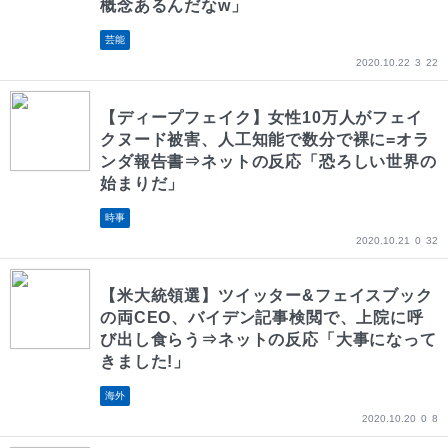
概念あるんだなw」
芸能
2020.10.22
3
22
【ディープフェイク】女性10万人がフェイ
クヌード被害、人工知能で数分で裸に=オラ
ンダ報告書⇒ネットの反応「恐ろしい世界の
始まりだ」
時事
2020.10.21
0
32
【米大統領選】ツイッター&フェイスブック
の両CEO、バイデン記事検閲で、上院に呼
び出し食らう⇒ネットの反応「大事になって
きました!」
海外
2020.10.20
0
8