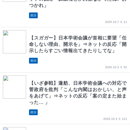
つかれ」
政治
2020.10.7
0
11
【スガガー】日本学術会議が首相に要望「任
命しない理由、開示を」⇒ネットの反応「開
示したらすごい情報出てきたりしてな」
政治
2020.10.3
0
52
【いざ参戦】蓮舫、日本学術会議への対応で
菅政府を批判「こんな内閣はおかしい、と声
をあげて」⇒ネットの反応「案の定また始ま
った… 」
政治
2020.10.3
0
121