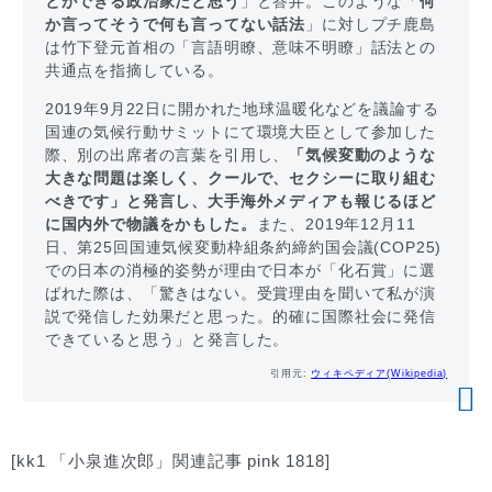
とができる政治家だと思う
」と答弁。このような「
何
か言ってそうで何も言ってない話法
」に対しプチ鹿島
は竹下登元首相の「言語明瞭、意味不明瞭」話法との
共通点を指摘している。
2019年9月22日に開かれた地球温暖化などを議論する
国連の気候行動サミットにて環境大臣として参加した
際、別の出席者の言葉を引用し、
「気候変動のような
大きな問題は楽しく、クールで、セクシーに取り組む
べきです」と発言し、大手海外メディアも報じるほど
に国内外で物議をかもした。
また、2019年12月11
日、第25回国連気候変動枠組条約締約国会議(COP25)
での日本の消極的姿勢が理由で日本が「化石賞」に選
ばれた際は、「驚きはない。受賞理由を聞いて私が演
説で発信した効果だと思った。的確に国際社会に発信
できていると思う」と発言した。
引用元:
ウィキペディア(Wikipedia)
[kk1 「小泉進次郎」関連記事 pink 1818]