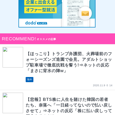
RECOMMEND!
オススメの記事
【ほっこり】トランプ弁護団、火葬場前のフ
ォーシーズンズ造園で会見。アダルトショッ
プ駐車場で徹底抗戦を誓う!⇒ネットの反応
「まさに背水の陣w」
海外
2020.11.9
0
14
【悲報】BTS株に人生を賭けた韓国の若者
たち、奈落へ「一日経ってないので払い戻し
させて」⇒ネットの反応「株に払い戻しって