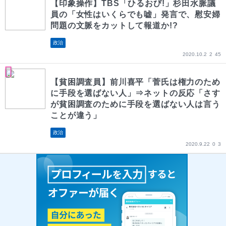
【印象操作】TBS「ひるおび!」杉田水脈議
員の「女性はいくらでも嘘」発言で、慰安婦
問題の文脈をカットして報道か!?
政治
2020.10.2
2
45
【貧困調査員】前川喜平「菅氏は権力のため
に手段を選ばない人」⇒ネットの反応「さす
が貧困調査のために手段を選ばない人は言う
ことが違う」
政治
2020.9.22
0
3