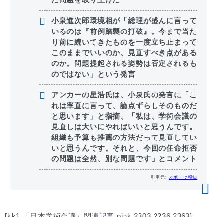
小泉進次郎環境相が「総理が盛んに言って
いるのは『前例踏襲の打破』。今まで当た
り前に続いてきたものを一度立ち止まって
このままでいいのか、見直すべき点がある
のか。問題提起される姿勢は否定されるも
のではない」という発言
アンカーの星浩氏は、小泉氏の発言に「こ
れは率直に言って、論点ずらしそのものだ
と思います」と指摘、「私は、学術会議の
見直しは大いにやればいいと思うんです。
組織も予算も推薦の方法だって見直してい
いと思うんです。それと、今回の任命拒否
の問題は全然、別な問題です」とコメント
引用元:
スポーツ報知
[kk1 「日本学術会議」関連記事 pink 2303 2236 2363]