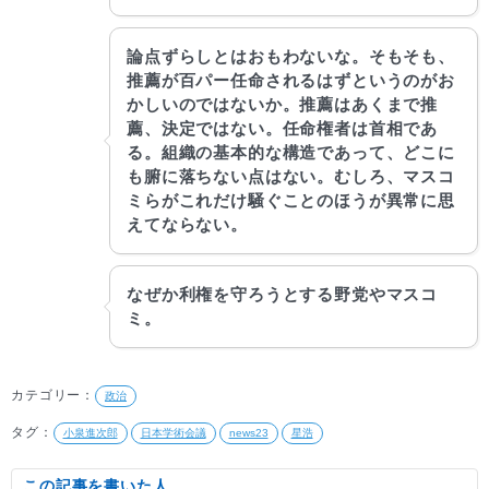
論点ずらしとはおもわないな。そもそも、
推薦が百パー任命されるはずというのがお
かしいのではないか。推薦はあくまで推
薦、決定ではない。任命権者は首相であ
る。組織の基本的な構造であって、どこに
も腑に落ちない点はない。むしろ、マスコ
ミらがこれだけ騒ぐことのほうが異常に思
えてならない。
なぜか利権を守ろうとする野党やマスコ
ミ。
カテゴリー：
政治
タグ：
小泉進次郎
日本学術会議
news23
星浩
この記事を書いた人