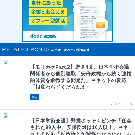
RELATED POSTS
あわせて読みたい関連記事
【モリカケPart.2】野党4党、日本学術会議
関係者から個別聴取「安倍政権から続く強権
的体質を象徴する問題だ」⇒ネットの反応
「相変わらずくだらねえ」
政治
2020.10.7
0
5
【日本学術会議】野党さっそくピンチ「任命
された99人中、安保反対は10人以上」⇒ネ
ットの反応「反政権とか関係なかったね、お