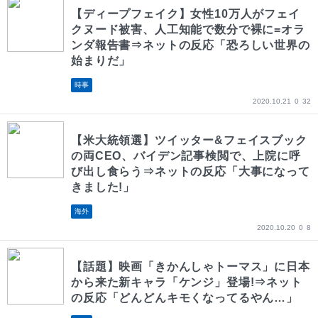
【ディープフェイク】女性10万人がフェイ
クヌード被害、人工知能で数分で裸に=オラ
ンダ報告書⇒ネットの反応「恐ろしい世界の
始まりだ」
時事
2020.10.21
0
32
【米大統領選】ツイッター&フェイスブック
の両CEO、バイデン記事検閲で、上院に呼
び出し食らう⇒ネットの反応「大事になって
きました!」
海外
2020.10.20
0
8
【話題】映画「きかんしゃトーマス」に日本
から来た新キャラ「ケンジ」登場!⇒ネット
の反応「どんどんキモくなってるやん…」