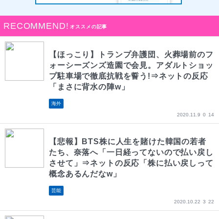
RECOMMEND!
オススメの記事
【ほっこり】トランプ弁護団、火葬場前のフ
ォーシーズンズ造園で会見。アダルトショッ
プ駐車場で徹底抗戦を誓う!⇒ネットの反応
「まさに背水の陣w」
海外
2020.11.9
0
14
【悲報】BTS株に人生を賭けた韓国の若者
たち、奈落へ「一日経ってないので払い戻し
させて」⇒ネットの反応「株に払い戻しって
概念あるんだなw」
芸能
2020.10.22
3
22