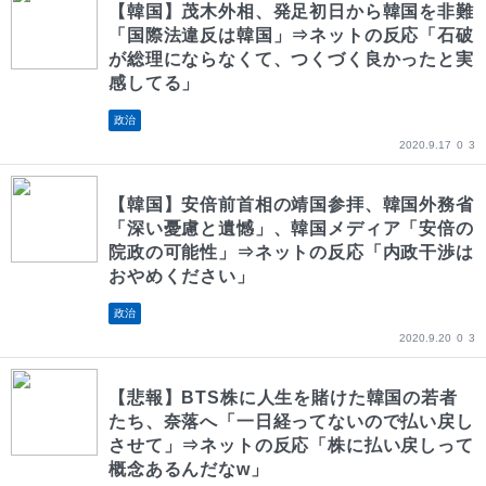
【韓国】茂木外相、発足初日から韓国を非難
「国際法違反は韓国」⇒ネットの反応「石破
が総理にならなくて、つくづく良かったと実
感してる」
政治
2020.9.17
0
3
【韓国】安倍前首相の靖国参拝、韓国外務省
「深い憂慮と遺憾」、韓国メディア「安倍の
院政の可能性」⇒ネットの反応「内政干渉は
おやめください」
政治
2020.9.20
0
3
【悲報】BTS株に人生を賭けた韓国の若者
たち、奈落へ「一日経ってないので払い戻し
させて」⇒ネットの反応「株に払い戻しって
概念あるんだなw」