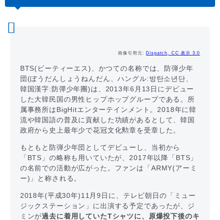
画像引用元:
Dispatch, CC 表示 3.0
BTS(ビーティーエス)、かつての名称では、防弾少年
団(ぼうだんしょうねんだん、ハングル:방탄소년단、
韓国漢字:防彈少年團)は、2013年6月13日にデビュー
した大韓民国の男性ヒップホップグループである。所
属事務所はBigHitエンターテインメント。2018年に韓
流や韓国語の普及に貢献した功績があるとして、韓国
政府から史上最年少で花冠文化勲章を受章した。
もともと防弾少年団としてデビューし、当初から
「BTS」の略称も用いていたが、2017年以降「BTS」
の名前での活動が広がった。ファンは「ARMY(アーミ
ー)」と称される。
2018年(平成30年)11月9日に、テレビ朝日の「ミュー
ジックステーション」に出演する予定であったが、ジ
ミンが
過去に着用していたTシャツに、原爆投下後のキ