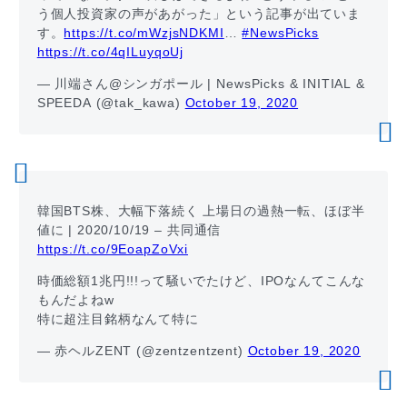
う個人投資家の声があがった」という記事が出ていま
す。
https://t.co/mWzjsNDKMI
…
#NewsPicks
https://t.co/4qILuyqoUj
— 川端さん@シンガポール | NewsPicks & INITIAL &
SPEEDA (@tak_kawa)
October 19, 2020
韓国BTS株、大幅下落続く 上場日の過熱一転、ほぼ半
値に | 2020/10/19 – 共同通信
https://t.co/9EoapZoVxi
時価総額1兆円!!!って騒いでたけど、IPOなんてこんな
もんだよねw
特に超注目銘柄なんて特に
— 赤ヘルZENT (@zentzentzent)
October 19, 2020