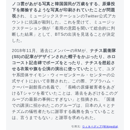
ノコ雲があがる写真と韓国国民が万歳をする、原爆投
下を揶揄するような写真が印刷されていたことが問題
視
され、ミュージックステーションのTwitter公式アカ
ウントに抗議が殺到した。これを受けて、ミュージッ
クステーション側が「着用の意図を聞いて総合的に判
断した結果」として、BTSの出演を見送ることが決定
した。
2018年11月、過去にメンバーのRMが、
ナチス親衛隊
(SS)の記章がデザインされた帽子をかぶったり、ホロ
コースト記念碑でポーズをとったり、ナチスを想起さ
せる衣装や旗を公演の演出に使っていた
として、ユダ
ヤ系団体サイモン・ウィーゼンタール・センターの公
式サイトにおいて非難された。この際、アブラハム・
クーパー副館長の名義で、「長崎の原爆被害者をあざ
けるTシャツを着ていたことは、過去をあざけるこのグ
ループの最新の事例にすぎない」と指摘され、「国連
での講演に招かれたこのグループは、日本の人々とナ
チズムの犠牲者たちに謝罪する義務を負っていること
は、言うまでもない」と謝罪を求められた。
引用元:
ウィキペディア(Wikipedia)