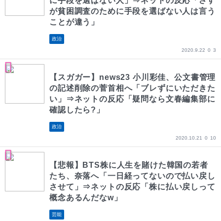
に手段を選ばない人」⇒ネットの反応「さす
が貧困調査のために手段を選ばない人は言う
ことが違う」
政治
2020.9.22
0
3
【スガガー】news23 小川彩佳、公文書管理
の記述削除の菅首相へ「ブレずにいただきた
い」⇒ネットの反応「疑問なら文春編集部に
確認したら?」
政治
2020.10.21
0
10
【悲報】BTS株に人生を賭けた韓国の若者
たち、奈落へ「一日経ってないので払い戻し
させて」⇒ネットの反応「株に払い戻しって
概念あるんだなw」
芸能