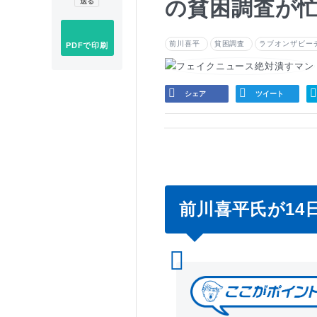
の貧困調査が
前川喜平
貧困調査
ラブオンザビー
PDFで印刷
シェア
ツイート
前川喜平氏が1