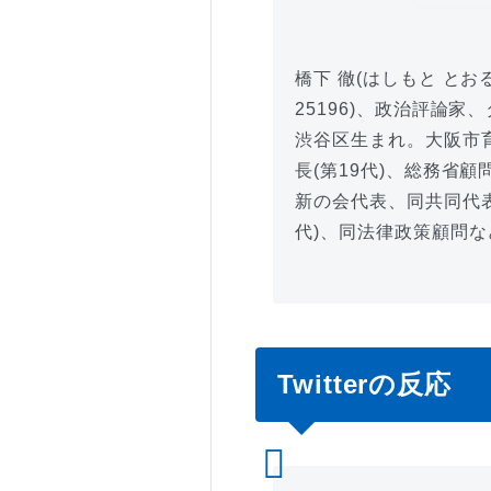
橋下 徹(はしもと と
25196)、政治評論
渋谷区生まれ。大阪市育
長(第19代)、総務省顧
新の会代表、同共同代
代)、同法律政策顧問
Twitterの反応