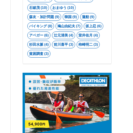
石破茂
(10)
おまゆう
(10)
森友・加計問題
(9)
韓国
(9)
蓮舫
(9)
バイキング
(8)
鳩山由紀夫
(7)
坂上忍
(6)
アベガー
(6)
辻元清美
(4)
室井佑月
(4)
杉田水脈
(4)
前川喜平
(3)
柿崎明二
(3)
貧困調査
(3)