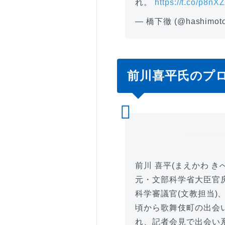
れ。
https://t.co/p8n
— 橋下徹 (@hashimoto
前川喜平氏のプ
前川 喜平(まえかわ き
元・文部科学省大臣官
科学審議官(文教担当)
頃から歌舞伎町の出会
れ、記者会見で出会い