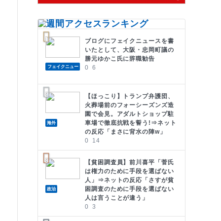
ブログにフェイクニュースを書
いたとして、大阪・忠岡町議の
勝元ゆかこ氏に辞職勧告
フェイクニュー
0
6
ス
【ほっこり】トランプ弁護団、
火葬場前のフォーシーズンズ造
園で会見。アダルトショップ駐
車場で徹底抗戦を誓う!⇒ネット
海外
の反応「まさに背水の陣w」
0
14
【貧困調査員】前川喜平「菅氏
は権力のために手段を選ばない
人」⇒ネットの反応「さすが貧
困調査のために手段を選ばない
政治
人は言うことが違う」
0
3