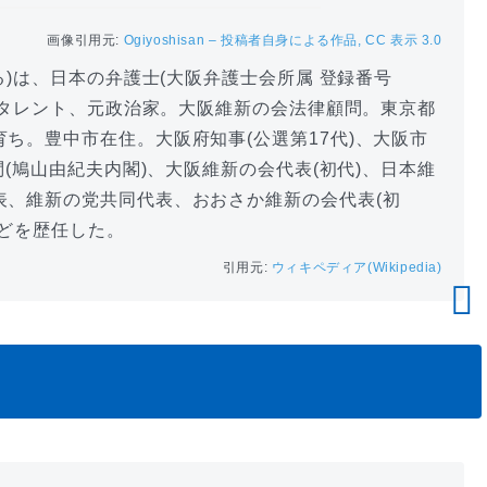
画像引用元:
Ogiyoshisan – 投稿者自身による作品, CC 表示 3.0
おる)は、日本の弁護士(大阪弁護士会所属 登録番号
家、タレント、元政治家。大阪維新の会法律顧問。東京都
ち。豊中市在住。大阪府知事(公選第17代)、大阪市
問(鳩山由紀夫内閣)、大阪維新の会代表(初代)、日本維
表、維新の党共同代表、おおさか維新の会代表(初
などを歴任した。
引用元:
ウィキペディア(Wikipedia)