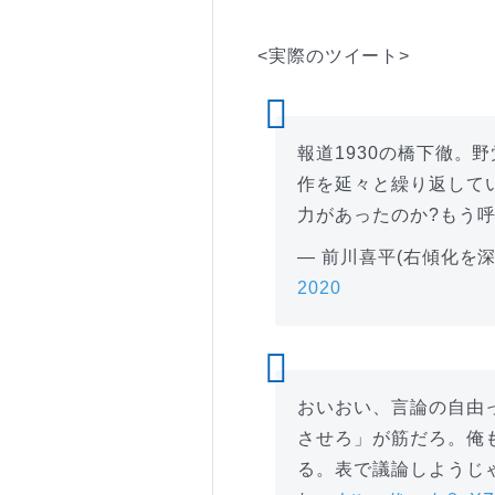
<実際のツイート>
報道1930の橋下徹。
作を延々と繰り返して
力があったのか?もう
— 前川喜平(右傾化を深く憂
2020
おいおい、言論の自由
させろ」が筋だろ。俺
る。表で議論しようじ