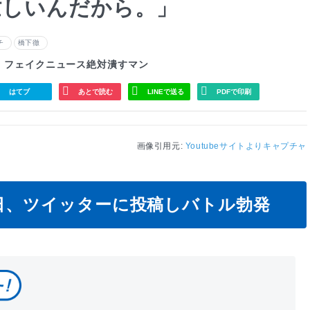
忙しいんだから。」
チ
橋下徹
フェイクニュース絶対潰すマン
はてブ
あとで読む
LINEで送る
PDFで印刷
画像引用元:
Youtubeサイトよりキャプチャ
4日、ツイッターに投稿しバトル勃発