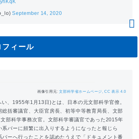
XZyhKqK
_lo)
September 14, 2020
ロフィール
画像引用元:
文部科学省ホームページ, CC 表示 4.0
へい、1955年1月13日)とは、日本の元文部科学官僚。
房総括審議官、大臣官房長、初等中等教育局長、文部
、文部科学事務次官。文部科学審議官であった2015年
い系バーに頻繁に出入りするようになったと報じら
系バーへ行ったことを認めたうえで「ドキュメント番