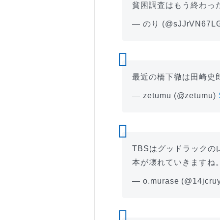
貧困調査はもう終わっ
— のり (@sJJrVN67L
最近の橋下徹は田崎史
— zetumu (@zetumu)
TBSはグッドラック
本が壊れていきますね
— o.murase (@14jcruy