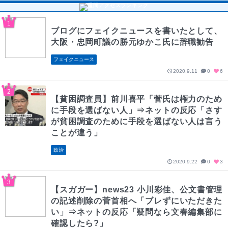
ブログにフェイクニュースを書いたとして、
大阪・忠岡町議の勝元ゆかこ氏に辞職勧告
フェイクニュース
2020.9.11
0
6
【貧困調査員】前川喜平「菅氏は権力のため
に手段を選ばない人」⇒ネットの反応「さす
が貧困調査のために手段を選ばない人は言う
ことが違う」
政治
2020.9.22
0
3
【スガガー】news23 小川彩佳、公文書管理
の記述削除の菅首相へ「ブレずにいただきた
い」⇒ネットの反応「疑問なら文春編集部に
確認したら?」