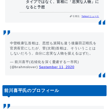
タイプではなく、首相に「忠実な人物」に
なると予想
引用元:
Yahoo!ニュース
中曽根康弘首相は、思想も派閥も違う後藤田正晴氏を
官房長官にしたが、菅(次期)首相は、そういうことは
しないだろう。自分に忠実な人物を据えるはずた。
— 前川喜平(右傾化を深く憂慮する一市民)
(@brahmslover)
September 11, 2020
前川喜平氏のプロフィール