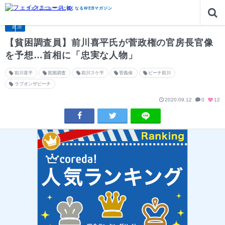
政治
【貧困調査員】前川喜平氏が菅政権の官房長官像を予想…首相に「忠実な人物」
フェイクニュースに強くなるWEBマガジン
政治
【貧困調査員】前川喜平氏が菅政権の官房長官像
を予想…首相に「忠実な人物」
前川喜平
貧困調査
前川スケ平
菅義偉
ビーチ前川
ラブオンザビーチ
2020.09.12
0
12