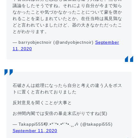
議論をしたそうですね。それにより自分が今まで知ら
なかったことや気づかなかったことについて蒙を啓か
れることを楽しまれていたとか。在任当時は風見鶏な
どと言われていましたけど、器の大きなかただったこ
とがわかります。
— barryobjectnoir (@andyobjectnoir)
September
11, 2020
石破さんは総理になったら自分と考えの違う人をポス
トに置くと言われておりました
反対意見を聞くことが大事と
お仲間内閣では安倍の暴走末広がりですね(笑)
— Takappi555🎼.•*¨*•.•*¨*•.¸¸🎶 (@takappi555)
September 11, 2020