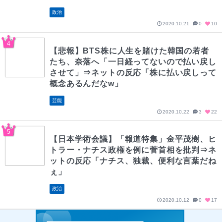
政治
2020.10.21
0
10
【悲報】BTS株に人生を賭けた韓国の若者
たち、奈落へ「一日経ってないので払い戻し
させて」⇒ネットの反応「株に払い戻しって
概念あるんだなw」
芸能
2020.10.22
3
22
【日本学術会議】「報道特集」金平茂樹、ヒ
トラー・ナチス政権を例に菅首相を批判⇒ネ
ットの反応「ナチス、独裁、便利な言葉だね
ぇ」
政治
2020.10.12
0
17