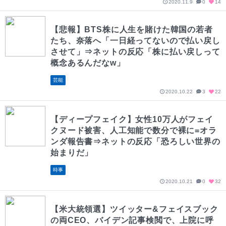
2020.11.9
0
14
【悲報】BTS株に人生を賭けた韓国の若者
たち、奈落へ「一日経ってないので払い戻し
させて」⇒ネットの反応「株に払い戻しって
概念あるんだなw」
芸能
2020.10.22
3
22
【ディープフェイク】女性10万人がフェイ
クヌード被害、人工知能で数分で裸に=オラ
ンダ報告書⇒ネットの反応「恐ろしい世界の
始まりだ」
時事
2020.10.21
0
32
【米大統領選】ツイッター&フェイスブック
の両CEO、バイデン記事検閲で、上院に呼