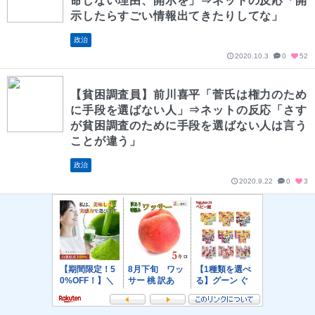
命しない理由、開示を」⇒ネットの反応「開
示したらすごい情報出てきたりしてな」
政治
2020.10.3
0
52
【貧困調査員】前川喜平「菅氏は権力のため
に手段を選ばない人」⇒ネットの反応「さす
が貧困調査のために手段を選ばない人は言う
ことが違う」
政治
2020.9.22
0
3