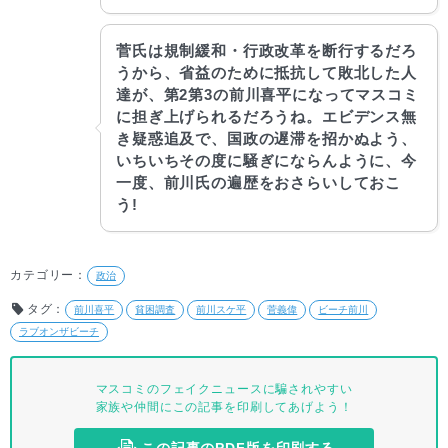
菅氏は規制緩和・行政改革を断行するだろ
うから、省益のために抵抗して敗北した人
達が、第2第3の前川喜平になってマスコミ
に担ぎ上げられるだろうね。エビデンス無
き疑惑追及で、国政の遅滞を招かぬよう、
いちいちその度に騒ぎにならんように、今
一度、前川氏の遍歴をおさらいしておこ
う!
カテゴリー：
政治
タグ：
前川喜平
貧困調査
前川スケ平
菅義偉
ビーチ前川
ラブオンザビーチ
マスコミのフェイクニュースに騙されやすい
家族や仲間にこの記事を印刷してあげよう！