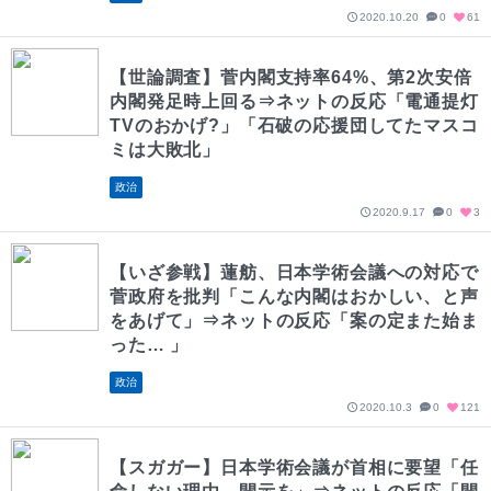
2020.10.20
0
61
【世論調査】菅内閣支持率64%、第2次安倍
内閣発足時上回る⇒ネットの反応「電通提灯
TVのおかげ?」「石破の応援団してたマスコ
ミは大敗北」
政治
2020.9.17
0
3
【いざ参戦】蓮舫、日本学術会議への対応で
菅政府を批判「こんな内閣はおかしい、と声
をあげて」⇒ネットの反応「案の定また始ま
った… 」
政治
2020.10.3
0
121
【スガガー】日本学術会議が首相に要望「任