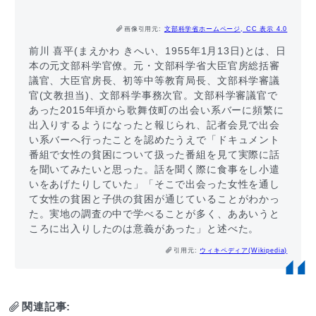
画像引用元:
文部科学省ホームページ, CC 表示 4.0
前川 喜平(まえかわ きへい、1955年1月13日)とは、日
本の元文部科学官僚。元・文部科学省大臣官房総括審
議官、大臣官房長、初等中等教育局長、文部科学審議
官(文教担当)、文部科学事務次官。文部科学審議官で
あった2015年頃から歌舞伎町の出会い系バーに頻繁に
出入りするようになったと報じられ、記者会見で出会
い系バーへ行ったことを認めたうえで「ドキュメント
番組で女性の貧困について扱った番組を見て実際に話
を聞いてみたいと思った。話を聞く際に食事をし小遣
いをあげたりしていた」「そこで出会った女性を通し
て女性の貧困と子供の貧困が通じていることがわかっ
た。実地の調査の中で学べることが多く、ああいうと
ころに出入りしたのは意義があった」と述べた。
引用元:
ウィキペディア(Wikipedia)
関連記事: