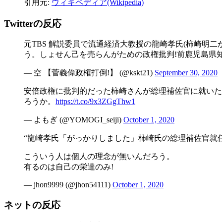
引用元:
ウィキペディア(Wikipedia)
Twitterの反応
元TBS 解説委員で流通経済大教授の龍崎孝氏(柿崎明
う。しょせん己を売らんがための政権批判!前鹿児島県
— 空 【菅義偉政権打倒!】 (@kskt21)
September 30, 2020
安倍政権に批判的だった柿崎さんが総理補佐官に就いた
ろうか。
https://t.co/9x3ZGgThw1
— よもぎ (@YOMOGI_seiji)
October 1, 2020
“龍崎孝氏「がっかりしました」柿崎氏の総理補佐官就任
こういう人は個人の理念が無いんだろう。
有るのは自己の栄達のみ!
— jhon9999 (@jhon54111)
October 1, 2020
ネットの反応