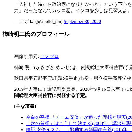
「入社した時から政治家になりたかった」という下心を
力」だったなんてカッコ悪。イソコを少しは見習えよ。
— アポロ (@apollo_jpn)
September 30, 2020
柿崎明二氏のプロフィール
画像引用元:
アメブロ
柿崎 明二(かきざき めいじ)は、内閣総理大臣補佐官(
秋田県平鹿郡平鹿町(現:横手市)出身。県立横手高等学
2019年人事にて論説副委員長、2020年9月16日人事て
閣総理大臣補佐官に就任する予定。
[主な著書]
空白の宰相 「チーム安倍」が追った理想と現実(20
「次の首相」はこうして決まる(2008年、講談社現
検証 安倍イズム――胎動する新国家主義(2015年