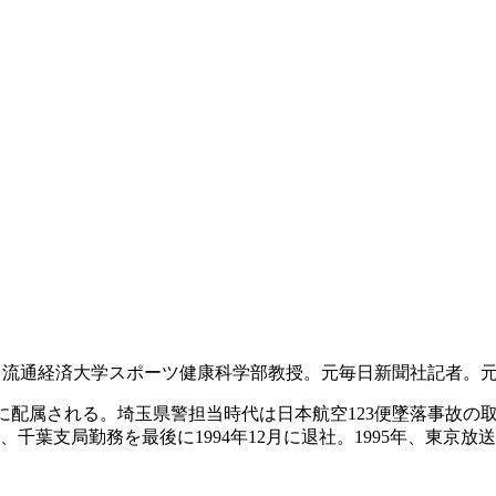
ト。流通経済大学スポーツ健康科学部教授。元毎日新聞社記者。元
局)に配属される。埼玉県警担当時代は日本航空123便墜落事故
局勤務を最後に1994年12月に退社。1995年、東京放送に移籍