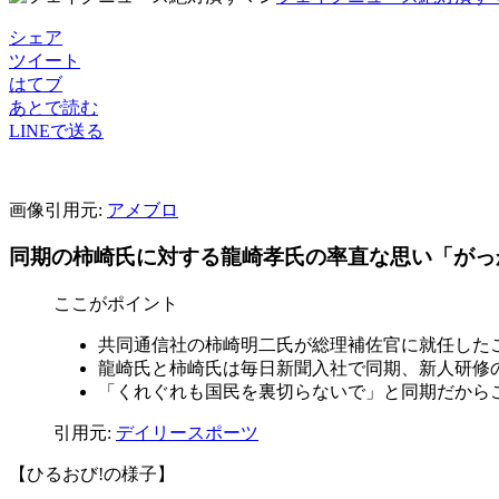
シェア
ツイート
はてブ
あとで読む
LINEで送る
画像引用元:
アメブロ
同期の柿崎氏に対する龍崎孝氏の率直な思い「がっ
ここがポイント
共同通信社の柿崎明二氏が総理補佐官に就任したこ
龍崎氏と柿崎氏は毎日新聞入社で同期、新人研修
「くれぐれも国民を裏切らないで」と同期だから
引用元:
デイリースポーツ
【ひるおび!の様子】