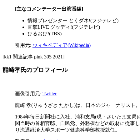
[主なコメンテーター出演番組]
情報プレゼンター とくダネ!(フジテレビ)
直撃LIVE グッディ!(フジテレビ)
ひるおび!(TBS)
引用元:
ウィキペディア(Wikipedia)
[kk1 関連記事 pink 305 2021]
龍崎孝氏のプロフィール
画像引用元:
Twitter
龍崎 孝(りゅうざき たかし)は、日本のジャーナリス
1984年毎日新聞社に入社、浦和支局(現・さいたま支
閣当時の首相官邸、自民党、外務省などの取材に従事し、千葉支
り流通経済大学スポーツ健康科学部教授就任。