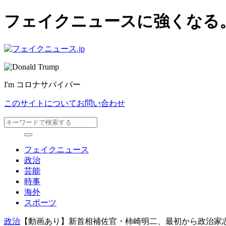
フェイクニュースに強くなる
I'm コロナサバイバー
このサイトについて
お問い合わせ
フェイクニュース
政治
芸能
時事
海外
スポーツ
政治
【動画あり】新首相補佐官・柿崎明二、最初から政治家