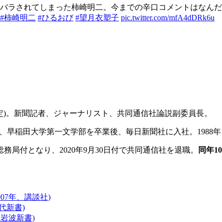
バラされてしまった柿崎明二。今までの辛口コメントはなんだ
#柿崎明二
#ひるおび
#望月衣塑子
pic.twitter.com/mfA4dDRk6u
予定)。新聞記者、ジャーナリスト、共同通信社論説副委員長。
校、早稲田大学第一文学部を卒業後、毎日新聞社に入社。1988
に総務局付となり、2020年9月30日付で共同通信社を退職。
同年1
07年、講談社)
代新書)
、岩波新書)