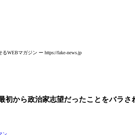
 ー https://fake-news.jp
最初から政治家志望だったことをバラさ
マン