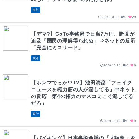
海外
2020.10.20
0
29
【デマ?】GoTo事務局で日当7万円、野党が
追及「国民の理解得られぬ」⇒ネットの反応
「完全にミスリード」
政治
2020.10.20
0
8
【ホンマでっか!?TV】池田清彦「フェイク
ニュースを権力筋の人が流してる」⇒ネット
の反応「第4の権力のマスコミこそ流してる
だろ」
政治
2020.10.19
0
9
【バイキング】日本学術会議の「大誤報」を