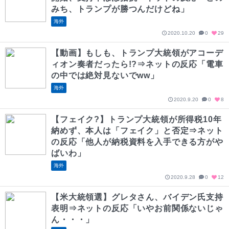
みち、トランプが勝つんだけどね」
海外
2020.10.20
0
29
【動画】もしも、トランプ大統領がアコーデ
ィオン奏者だったら!?⇒ネットの反応「電車
の中では絶対見ないでww」
海外
2020.9.20
0
8
【フェイク?】トランプ大統領が所得税10年
納めず、本人は「フェイク」と否定⇒ネット
の反応「他人が納税資料を入手できる方がや
ばいわ」
海外
2020.9.28
0
12
【米大統領選】グレタさん、バイデン氏支持
表明⇒ネットの反応「いやお前関係ないじゃ
ん・・・」