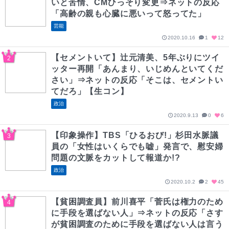
いと苦情、CMひっそり変更⇒ネットの反応
「高齢の親も心臓に悪いって怒ってた」
芸能
2020.10.16
1
12
【セメントいて】辻元清美、5年ぶりにツイ
ッター再開「あんまり、いじめんといてくだ
さい」⇒ネットの反応「そこは、セメントい
てだろ」【生コン】
政治
2020.9.13
0
6
【印象操作】TBS「ひるおび!」杉田水脈議
員の「女性はいくらでも嘘」発言で、慰安婦
問題の文脈をカットして報道か!?
政治
2020.10.2
2
45
【貧困調査員】前川喜平「菅氏は権力のため
に手段を選ばない人」⇒ネットの反応「さす
が貧困調査のために手段を選ばない人は言う