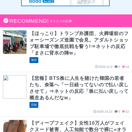
RECOMMEND!
オススメの記事
【ほっこり】トランプ弁護団、火葬場前のフ
ォーシーズンズ造園で会見。アダルトショッ
プ駐車場で徹底抗戦を誓う!⇒ネットの反応
「まさに背水の陣w」
海外
2020.11.9
0
14
【悲報】BTS株に人生を賭けた韓国の若者
たち、奈落へ「一日経ってないので払い戻し
させて」⇒ネットの反応「株に払い戻しって
概念あるんだなw」
芸能
2020.10.22
3
22
【ディープフェイク】女性10万人がフェイ
クヌード被害、人工知能で数分で裸に=オラ