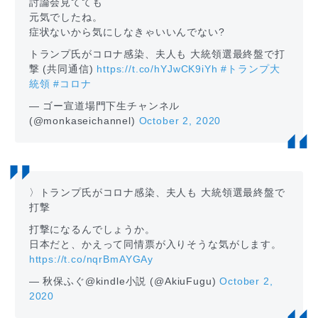
討論会見てても
元気でしたね。
症状ないから気にしなきゃいいんでない?
トランプ氏がコロナ感染、夫人も 大統領選最終盤で打
撃 (共同通信)
https://t.co/hYJwCK9iYh
#トランプ大
統領
#コロナ
— ゴー宣道場門下生チャンネル
(@monkaseichannel)
October 2, 2020
〉トランプ氏がコロナ感染、夫人も 大統領選最終盤で
打撃
打撃になるんでしょうか。
日本だと、かえって同情票が入りそうな気がします。
https://t.co/nqrBmAYGAy
— 秋保ふぐ@kindle小説 (@AkiuFugu)
October 2,
2020