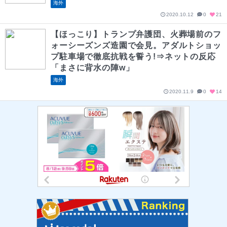
海外
2020.10.12
0
21
【ほっこり】トランプ弁護団、火葬場前のフ
ォーシーズンズ造園で会見。アダルトショッ
プ駐車場で徹底抗戦を誓う!⇒ネットの反応
「まさに背水の陣w」
海外
2020.11.9
0
14