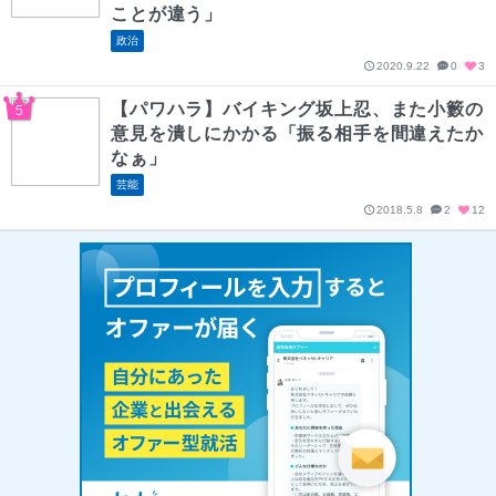
ことが違う」
政治
2020.9.22
0
3
【パワハラ】バイキング坂上忍、また小籔の
意見を潰しにかかる「振る相手を間違えたか
なぁ」
芸能
2018.5.8
2
12