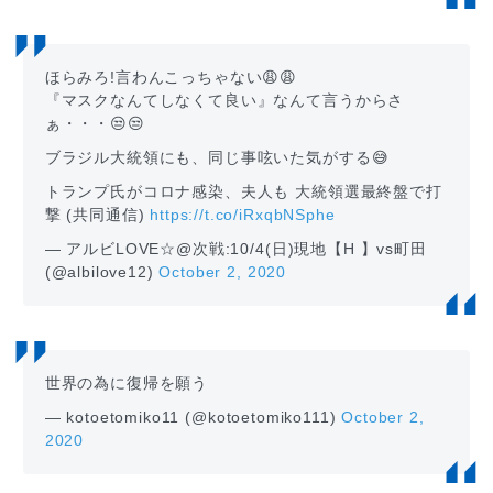
ほらみろ!言わんこっちゃない😩😩
『マスクなんてしなくて良い』なんて言うからさ
ぁ・・・😒😒
ブラジル大統領にも、同じ事呟いた気がする😅
トランプ氏がコロナ感染、夫人も 大統領選最終盤で打
撃 (共同通信)
https://t.co/iRxqbNSphe
— アルビLOVE☆@次戦:10/4(日)現地【H 】vs町田
(@albilove12)
October 2, 2020
世界の為に復帰を願う
— kotoetomiko11 (@kotoetomiko111)
October 2,
2020