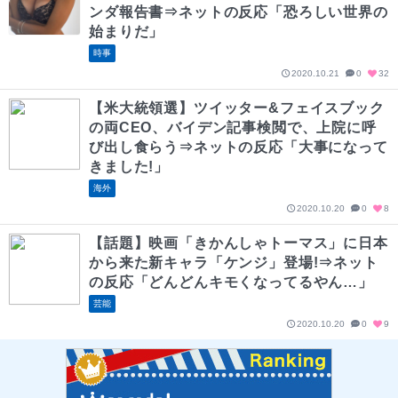
ンダ報告書⇒ネットの反応「恐ろしい世界の
始まりだ」
時事
2020.10.21
0
32
【米大統領選】ツイッター&フェイスブック
の両CEO、バイデン記事検閲で、上院に呼
び出し食らう⇒ネットの反応「大事になって
きました!」
海外
2020.10.20
0
8
【話題】映画「きかんしゃトーマス」に日本
から来た新キャラ「ケンジ」登場!⇒ネット
の反応「どんどんキモくなってるやん…」
芸能
2020.10.20
0
9