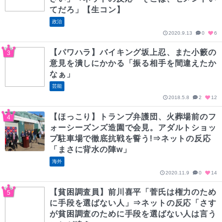
てだろ」【生コン】
政治
2020.9.13
0
6
【パワハラ】バイキング坂上忍、また小籔の
意見を潰しにかかる「振る相手を間違えたか
なぁ」
芸能
2018.5.8
2
12
【ほっこり】トランプ弁護団、火葬場前のフ
ォーシーズンズ造園で会見。アダルトショッ
プ駐車場で徹底抗戦を誓う!⇒ネットの反応
「まさに背水の陣w」
海外
2020.11.9
0
14
【貧困調査員】前川喜平「菅氏は権力のため
に手段を選ばない人」⇒ネットの反応「さす
が貧困調査のために手段を選ばない人は言う