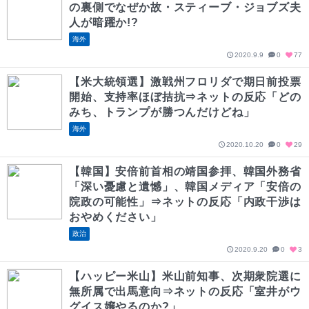
の裏側でなぜか故・スティーブ・ジョブズ夫
人が暗躍か!?
海外
2020.9.9
0
77
【米大統領選】激戦州フロリダで期日前投票
開始、支持率ほぼ拮抗⇒ネットの反応「どの
みち、トランプが勝つんだけどね」
海外
2020.10.20
0
29
【韓国】安倍前首相の靖国参拝、韓国外務省
「深い憂慮と遺憾」、韓国メディア「安倍の
院政の可能性」⇒ネットの反応「内政干渉は
おやめください」
政治
2020.9.20
0
3
【ハッピー米山】米山前知事、次期衆院選に
無所属で出馬意向⇒ネットの反応「室井がウ
グイス嬢やるのか?」