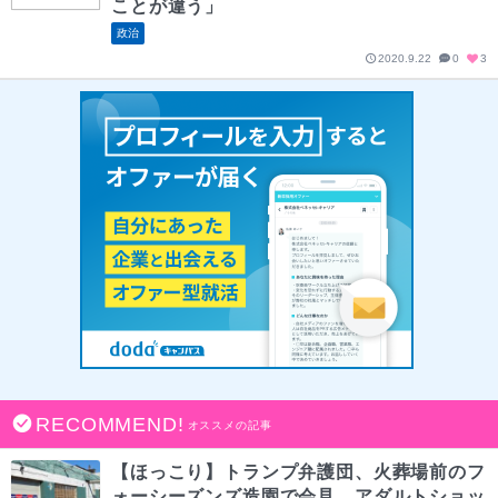
ことが違う」
政治
2020.9.22
0
3
RECOMMEND!
オススメの記事
【ほっこり】トランプ弁護団、火葬場前のフ
ォーシーズンズ造園で会見。アダルトショッ