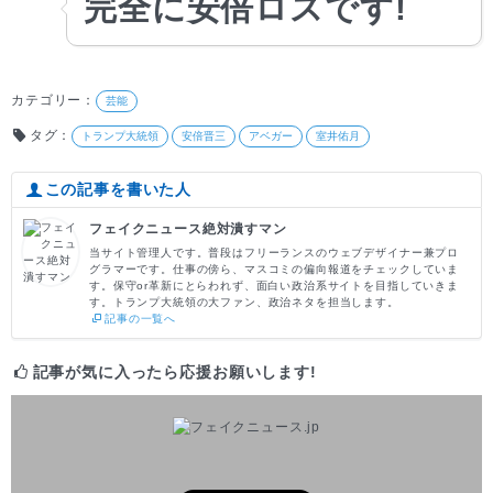
完全に安倍ロスです!
カテゴリー：
芸能
タグ：
トランプ大統領
安倍晋三
アベガー
室井佑月
この記事を書いた人
フェイクニュース絶対潰すマン
当サイト管理人です。普段はフリーランスのウェブデザイナー兼プロ
グラマーです。仕事の傍ら、マスコミの偏向報道をチェックしていま
す。保守or革新にとらわれず、面白い政治系サイトを目指していきま
す。トランプ大統領の大ファン、政治ネタを担当します。
記事の一覧へ
記事が気に入ったら応援お願いします!