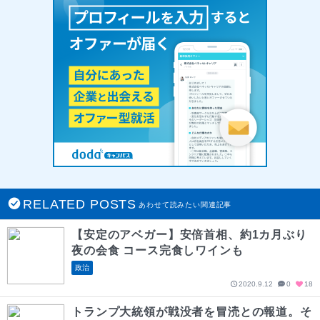
RELATED POSTS
あわせて読みたい関連記事
【安定のアベガー】安倍首相、約1カ月ぶり
夜の会食 コース完食しワインも
政治
2020.9.12
0
18
トランプ大統領が戦没者を冒涜との報道。そ