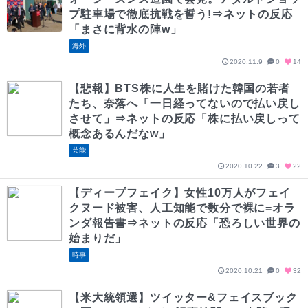
プ駐車場で徹底抗戦を誓う!⇒ネットの反応
「まさに背水の陣w」
海外
2020.11.9
0
14
【悲報】BTS株に人生を賭けた韓国の若者
たち、奈落へ「一日経ってないので払い戻し
させて」⇒ネットの反応「株に払い戻しって
概念あるんだなw」
芸能
2020.10.22
3
22
【ディープフェイク】女性10万人がフェイ
クヌード被害、人工知能で数分で裸に=オラ
ンダ報告書⇒ネットの反応「恐ろしい世界の
始まりだ」
時事
2020.10.21
0
32
【米大統領選】ツイッター&フェイスブック