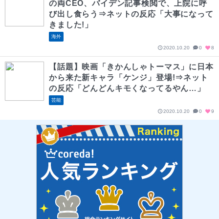
の両CEO、バイデン記事検閲で、上院に呼
び出し食らう⇒ネットの反応「大事になって
きました!」
海外
2020.10.20
0
8
【話題】映画「きかんしゃトーマス」に日本
から来た新キャラ「ケンジ」登場!⇒ネット
の反応「どんどんキモくなってるやん…」
芸能
2020.10.20
0
9