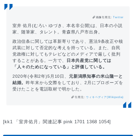
画像引用元:
Twitter
室井 佑月(むろい ゆづき、本名非公開)は、日本の小説
家、随筆家、タレント。青森県八戸市出身。
政治信条に関しては革新寄りであり、憲法9条改正や核
武装に対して否定的な考えを持っている。また、自民
党政権に対してもテレビなどのメディアで厳しく批判
することがある。一方で、
日本共産党に関しては
「人々のためになっている」と評価している。
2020年(令和2年)5月10日、
元新潟県知事の米山隆一と
結婚。
昨年末から交際をしており、2月にプロポーズを
受けたことを電話取材で明かした。
引用元:
ウィキペディア(Wikipedia)
[kk1 「室井佑月」関連記事 pink 1701 1368 1054]